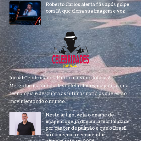
Roberto Carlos alerta fãs após golpe
com IA que clona sua imagem e voz
JULHO 27, 2026
Jornal Celebridades: Muito mais que fofocas!
Mergulhe no mundo das celebridades, da política, da
tecnologia e descubra as últimas notícias que estão
movimentando o mundo.
Neste artigo, veja o exame de
imagem que já diminui a mortalidade
por câncer de pulmão e que o Brasil
só começou a recomendar