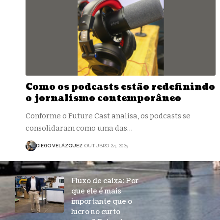
Como os podcasts estão redefinindo
o jornalismo contemporâneo
Conforme o Future Cast analisa, os podcasts se
consolidaram como uma das…
DIEGO VELÁZQUEZ
OUTUBRO 24, 2025
Fluxo de caixa: Por
que ele é mais
importante que o
lucro no curto