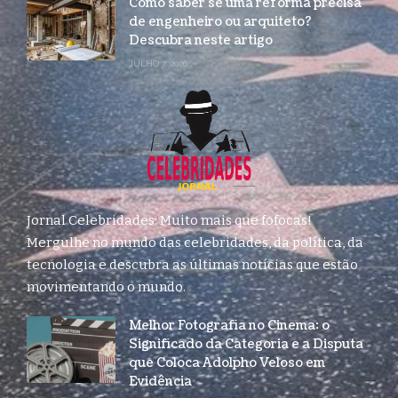
Como saber se uma reforma precisa
de engenheiro ou arquiteto?
Descubra neste artigo
JULHO 7, 2026
Jornal Celebridades: Muito mais que fofocas!
Mergulhe no mundo das celebridades, da política, da
tecnologia e descubra as últimas notícias que estão
movimentando o mundo.
Melhor Fotografia no Cinema: o
Significado da Categoria e a Disputa
que Coloca Adolpho Veloso em
Evidência