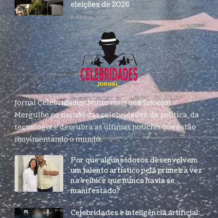
eleições de 2026
JULHO 27, 2026
Jornal Celebridades: Muito mais que fofocas!
Mergulhe no mundo das celebridades, da política, da
tecnologia e descubra as últimas notícias que estão
movimentando o mundo.
Por que alguns idosos desenvolvem
um talento artístico pela primeira vez
na velhice que nunca havia se
manifestado?
JULHO 28, 2026
Celebridades e inteligência artificial: