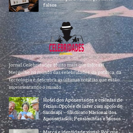
falsos
JULHO 16, 2026
Jornal Celebridades: Muito mais que fofocas!
Mergulhe no mundo das celebridades, da política, da
tecnologia e descubra as últimas notícias que estão
movimentando o mundo.
Hotel dos Aposentados e colônias de
férias: Opções de lazer com apoio do
Sindnapi – Sindicato Nacional dos
Aposentados, Pensionistas e Idosos
MAIO 12, 2026
Marca e identidade visual: Por que