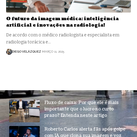
O futuro da imagem médica: inteligência
artificial e inovações na radiologia!
De acordo com o médico radiologista e especialista em
radiologia torácica e…
DIEGO VELÁZQUEZ
MARÇO 11, 2025
Fluxo de caixa: Por que ele é mais
importante que o lucro no curto
prazo? Entenda neste artigo
JULHO 15, 2026
Roberto Carlos alerta fãs após golpe
com IA que clona sua imagem e voz