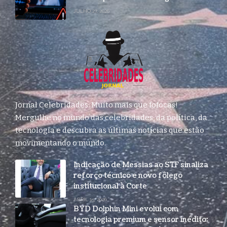
JULHO 27, 2026
Jornal Celebridades: Muito mais que fofocas!
Mergulhe no mundo das celebridades, da política, da
tecnologia e descubra as últimas notícias que estão
movimentando o mundo.
Indicação de Messias ao STF sinaliza
reforço técnico e novo fôlego
institucional à Corte
ABRIL 15, 2026
BYD Dolphin Mini evolui com
tecnologia premium e sensor inédito: