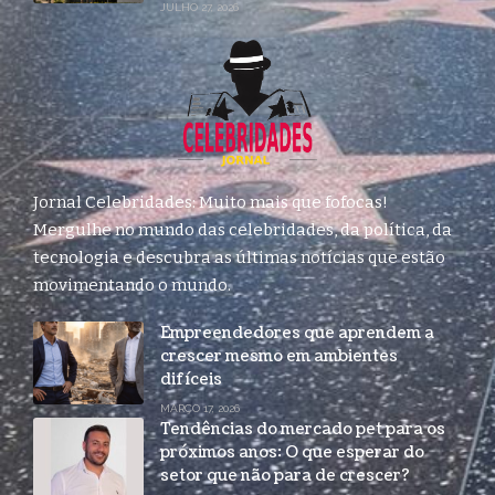
JULHO 27, 2026
Jornal Celebridades: Muito mais que fofocas!
Mergulhe no mundo das celebridades, da política, da
tecnologia e descubra as últimas notícias que estão
movimentando o mundo.
Empreendedores que aprendem a
crescer mesmo em ambientes
difíceis
MARÇO 17, 2026
Tendências do mercado pet para os
próximos anos: O que esperar do
setor que não para de crescer?