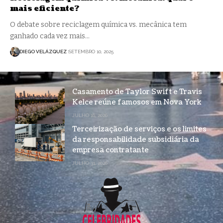
mais eficiente?
O debate sobre reciclagem química vs. mecânica tem
ganhado cada vez mais…
DIEGO VELÁZQUEZ
SETEMBRO 10, 2025
Casamento de Taylor Swift e Travis
Kelce reúne famosos em Nova York
JULHO 16, 2026
Terceirização de serviços e os limites
da responsabilidade subsidiária da
empresa contratante
JULHO 31, 2026