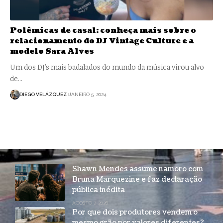
Polêmicas de casal: conheça mais sobre o
relacionamento do DJ Vintage Culture e a
modelo Sara Alves
Um dos DJ’s mais badalados do mundo da música virou alvo
de…
DIEGO VELÁZQUEZ
JANEIRO 5, 2024
Shawn Mendes assume namoro com
Bruna Marquezine e faz declaração
pública inédita
AGOSTO 7, 2026
Por que dois produtores vendem o
mesmo grão por valores diferentes?