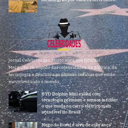
AGOSTO 5, 2026
Jornal Celebridades: Muito mais que fofocas!
Mergulhe no mundo das celebridades, da política, da
tecnologia e descubra as últimas notícias que estão
movimentando o mundo.
BYD Dolphin Mini evolui com
tecnologia premium e sensor inédito:
o que muda no carro elétrico mais
acessível do Brasil
ABRIL 13, 2026
Nego do Borel é alvo de cobrança