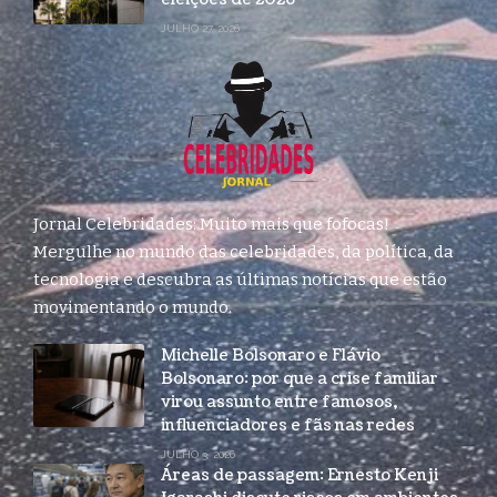
JULHO 27, 2026
Jornal Celebridades: Muito mais que fofocas!
Mergulhe no mundo das celebridades, da política, da
tecnologia e descubra as últimas notícias que estão
movimentando o mundo.
Michelle Bolsonaro e Flávio
Bolsonaro: por que a crise familiar
virou assunto entre famosos,
influenciadores e fãs nas redes
JULHO 3, 2026
Áreas de passagem: Ernesto Kenji