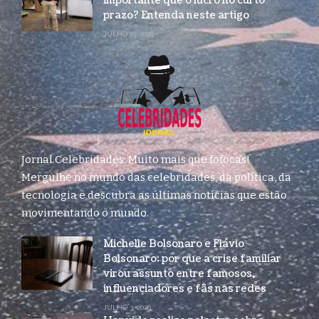
importante que o lucro no curto
prazo? Entenda neste artigo
JULHO 15, 2026
Jornal Celebridades: Muito mais que fofocas!
Mergulhe no mundo das celebridades, da política, da
tecnologia e descubra as últimas notícias que estão
movimentando o mundo.
Michelle Bolsonaro e Flávio
Bolsonaro: por que a crise familiar
virou assunto entre famosos,
influenciadores e fãs nas redes
JULHO 3, 2026