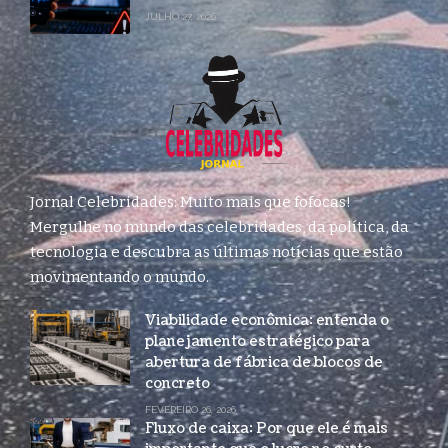
JULHO 27, 2026
Jornal Celebridades: Muito mais que fofocas!
Mergulhe no mundo das celebridades, da política, da
tecnologia e descubra as últimas notícias que estão
movimentando o mundo.
Viabilidade econômica: entenda o
planejamento estratégico para
abertura de fábrica de blocos de
concreto
FEVEREIRO 26, 2026
Fluxo de caixa: Por que ele é mais