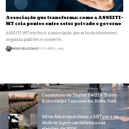
Associação que transforma: como a ASSEITI-
MT cria pontes entre setor privado e governo
ASSEITI-MT em foco: a associação que articula interesses,
organiza padrões e converte…
DIEGO VELÁZQUEZ
OUTUBRO 3, 2025
Casamento de Taylor Swift e Travis
Kelce reúne famosos em Nova York
JULHO 16, 2026
Silvia Abravanel deixa o SBT para se
dedicar à pré-candidatura nas
eleições de 2026