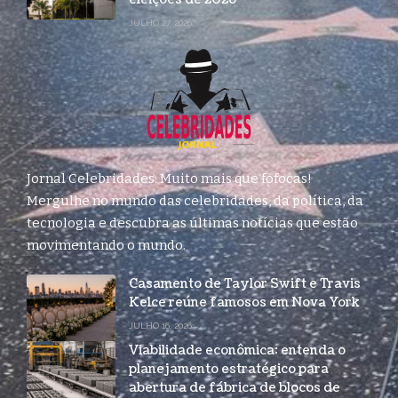
JULHO 27, 2026
Jornal Celebridades: Muito mais que fofocas!
Mergulhe no mundo das celebridades, da política, da
tecnologia e descubra as últimas notícias que estão
movimentando o mundo.
Casamento de Taylor Swift e Travis
Kelce reúne famosos em Nova York
JULHO 16, 2026
Viabilidade econômica: entenda o
planejamento estratégico para
abertura de fábrica de blocos de