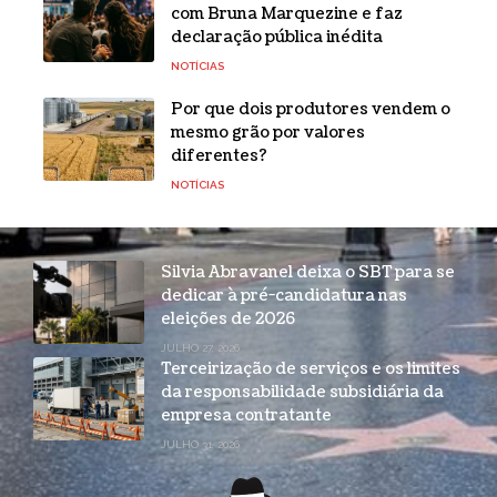
com Bruna Marquezine e faz
declaração pública inédita
NOTÍCIAS
Por que dois produtores vendem o
mesmo grão por valores
diferentes?
NOTÍCIAS
Silvia Abravanel deixa o SBT para se
dedicar à pré-candidatura nas
eleições de 2026
JULHO 27, 2026
Terceirização de serviços e os limites
da responsabilidade subsidiária da
empresa contratante
JULHO 31, 2026