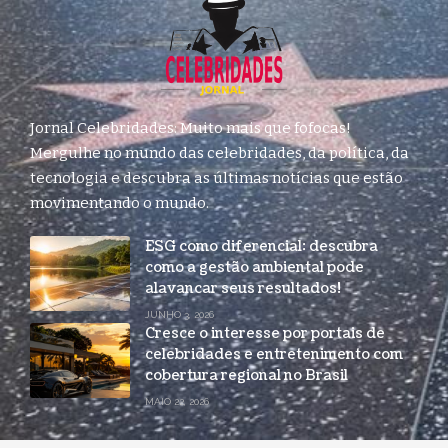
Jornal Celebridades: Muito mais que fofocas!
Mergulhe no mundo das celebridades, da política, da
tecnologia e descubra as últimas notícias que estão
movimentando o mundo.
ESG como diferencial: descubra
como a gestão ambiental pode
alavancar seus resultados!
JUNHO 3, 2026
Cresce o interesse por portais de
celebridades e entretenimento com
cobertura regional no Brasil
MAIO 22, 2026