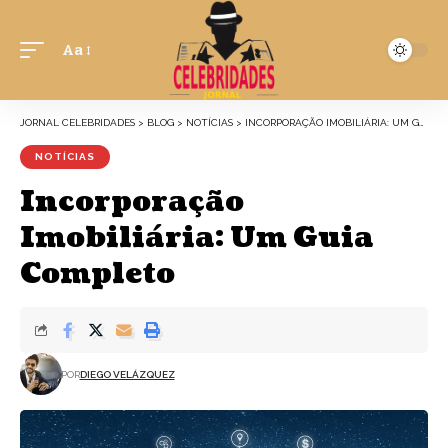
Aa
JORNAL CELEBRIDADES
>
BLOG
>
NOTÍCIAS
>
INCORPORAÇÃO IMOBILIÁRIA: UM GUIA COMPLETO
NOTÍCIAS
Incorporação
Imobiliária: Um Guia
Completo
POR
DIEGO VELÁZQUEZ