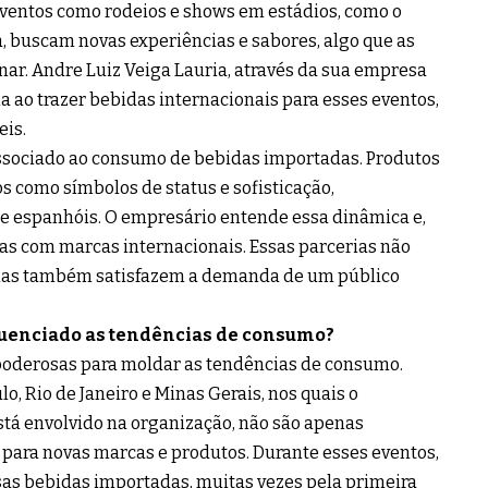
 eventos como rodeios e shows em estádios, como o
, buscam novas experiências e sabores, algo que as
r. Andre Luiz Veiga Lauria, através da sua empresa
a ao trazer bebidas internacionais para esses eventos,
eis.
 associado ao consumo de bebidas importadas. Produtos
s como símbolos de status e sofisticação,
e espanhóis. O empresário entende essa dinâmica e,
icas com marcas internacionais. Essas parcerias não
 mas também satisfazem a demanda de um público
fluenciado as tendências de consumo?
 poderosas para moldar as tendências de consumo.
o, Rio de Janeiro e Minas Gerais, nos quais o
stá envolvido na organização, não são apenas
para novas marcas e produtos. Durante esses eventos,
sas bebidas importadas, muitas vezes pela primeira