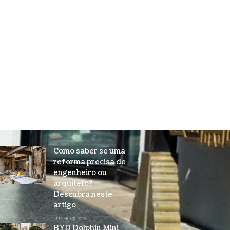
Como saber se uma
reforma precisa de
engenheiro ou
arquiteto?
Descubra neste
artigo
JULHO 7, 2026
BYD Dolphin Mini