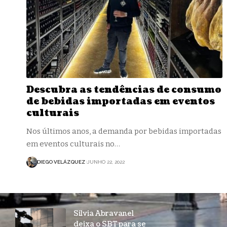
Descubra as tendências de consumo
de bebidas importadas em eventos
culturais
Nos últimos anos, a demanda por bebidas importadas
em eventos culturais no…
DIEGO VELÁZQUEZ
JUNHO 22, 2022
Silvia Abravanel
deixa o SBT para se