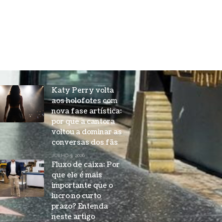
Katy Perry volta
aos holofotes com
nova fase artística:
por que a cantora
voltou a dominar as
conversas dos fãs
JULHO 3, 2026
Fluxo de caixa: Por
que ele é mais
importante que o
lucro no curto
prazo? Entenda
neste artigo