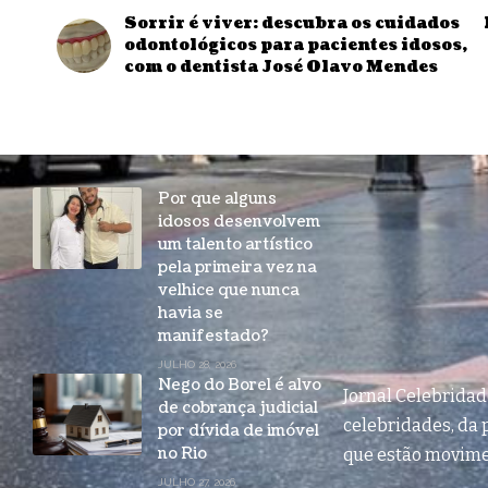
Sorrir é viver: descubra os cuidados
odontológicos para pacientes idosos,
com o dentista José Olavo Mendes
Por que alguns
idosos desenvolvem
um talento artístico
pela primeira vez na
velhice que nunca
havia se
manifestado?
JULHO 28, 2026
Nego do Borel é alvo
Jornal Celebrida
de cobrança judicial
celebridades, da p
por dívida de imóvel
no Rio
que estão movim
JULHO 27, 2026