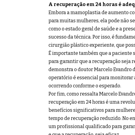
A recuperação em 24 horas é adeq
Embora a mamoplastia de aumento com
para muitas mulheres, ela pode não ser
como o estado geral de saúde e a pres
sucesso da técnica. Por isso, é funda
cirurgião plástico experiente, que pos
É importante também que a paciente s
para garantir que a recuperação seja 
demonstra o doutor Marcelo Evandro 
operatório é essencial para monitorar 
ocorrendo conforme o esperado.
Por fim, como ressalta Marcelo Evand
recuperação em 24 horas é uma revolu
benefícios significativos para mulhe
tempo de recuperação reduzido. No ent
um profissional qualificado para gara
e que a recuperação, seja eficaz.