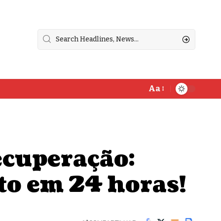
Aa
ecuperação:
o em 24 horas!