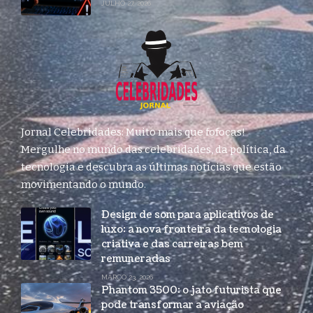
JULHO 27, 2026
Jornal Celebridades: Muito mais que fofocas!
Mergulhe no mundo das celebridades, da política, da
tecnologia e descubra as últimas notícias que estão
movimentando o mundo.
Design de som para aplicativos de
luxo: a nova fronteira da tecnologia
criativa e das carreiras bem
remuneradas
MARÇO 23, 2026
Phantom 3500: o jato futurista que
pode transformar a aviação