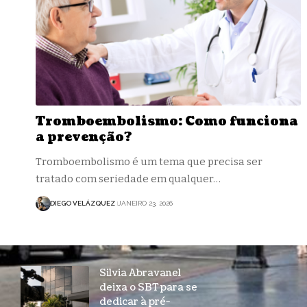
Tromboembolismo: Como funciona
a prevenção?
Tromboembolismo é um tema que precisa ser
tratado com seriedade em qualquer…
DIEGO VELÁZQUEZ
JANEIRO 23, 2026
Silvia Abravanel
deixa o SBT para se
dedicar à pré-