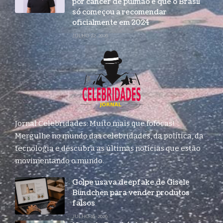
por câncer de pulmão e que o Brasil
só começou a recomendar
oficialmente em 2024
JULHO 22, 2026
Jornal Celebridades: Muito mais que fofocas!
Mergulhe no mundo das celebridades, da política, da
tecnologia e descubra as últimas notícias que estão
movimentando o mundo.
Golpe usava deepfake de Gisele
Bündchen para vender produtos
falsos
JULHO 16, 2026