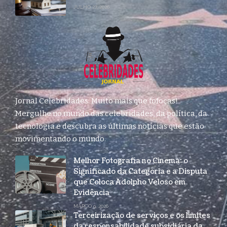
JULHO 27, 2026
Jornal Celebridades: Muito mais que fofocas!
Mergulhe no mundo das celebridades, da política, da
tecnologia e descubra as últimas notícias que estão
movimentando o mundo.
Melhor Fotografia no Cinema: o
Significado da Categoria e a Disputa
que Coloca Adolpho Veloso em
Evidência
MARÇO 9, 2026
Terceirização de serviços e os limites
da responsabilidade subsidiária da