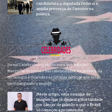
candidatura a deputada federal e
amplia presença de famosos na
política
AGOSTO 7, 2026
Jornal Celebridades: Muito mais que fofocas!
Mergulhe no mundo das celebridades, da política, da
tecnologia e descubra as últimas notícias que estão
movimentando o mundo.
Neste artigo, veja o exame de
imagem que já diminui a mortalidade
por câncer de pulmão e que o Brasil
só começou a recomendar