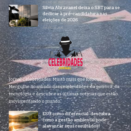
JULHO 22, 2026
Silvia Abravanel deixa o SBT para se
dedicar à pré-candidatura nas
eleições de 2026
JULHO 27, 2026
Jornal Celebridades: Muito mais que fofocas!
Mergulhe no mundo das celebridades, da política, da
tecnologia e descubra as últimas notícias que estão
movimentando o mundo.
ESG como diferencial: descubra
como a gestão ambiental pode
alavancar seus resultados!