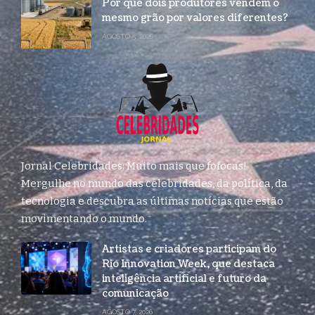
Por que dois produtores vendem o
mesmo grão por valores diferentes?
AGOSTO 5, 2026
Jornal Celebridades: Muito mais que fofocas!
Mergulhe no mundo das celebridades, da política, da
tecnologia e descubra as últimas notícias que estão
movimentando o mundo.
Artistas e criadores participam do
Rio Innovation Week, que destaca
inteligência artificial e futuro da
comunicação
AGOSTO 7, 2026