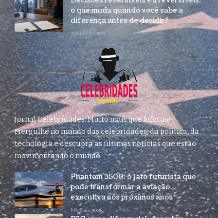
Decisões reversíveis e irreversíveis:
o que muda quando você sabe a
diferença antes de decidir?
JULHO 24, 2026
Jornal Celebridades: Muito mais que fofocas!
Mergulhe no mundo das celebridades, da política, da
tecnologia e descubra as últimas notícias que estão
movimentando o mundo.
Phantom 3500: o jato futurista que
pode transformar a aviação
executiva nos próximos anos
MAIO 22, 2026