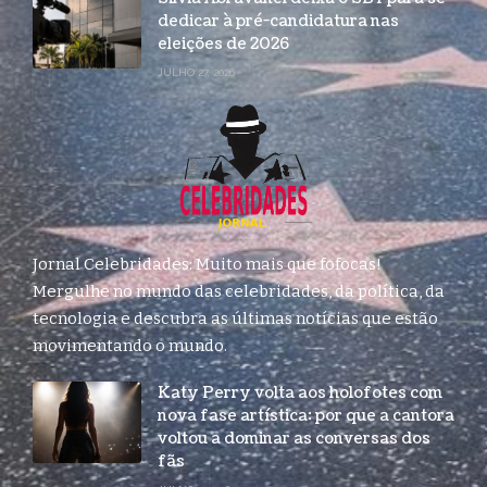
dedicar à pré-candidatura nas
eleições de 2026
JULHO 27, 2026
Jornal Celebridades: Muito mais que fofocas!
Mergulhe no mundo das celebridades, da política, da
tecnologia e descubra as últimas notícias que estão
movimentando o mundo.
Katy Perry volta aos holofotes com
nova fase artística: por que a cantora
voltou a dominar as conversas dos
fãs