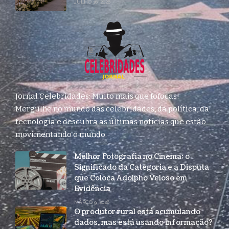
JULHO 16, 2026
Jornal Celebridades: Muito mais que fofocas!
Mergulhe no mundo das celebridades, da política, da
tecnologia e descubra as últimas notícias que estão
movimentando o mundo.
Melhor Fotografia no Cinema: o
Significado da Categoria e a Disputa
que Coloca Adolpho Veloso em
Evidência
MARÇO 9, 2026
O produtor rural está acumulando
dados, mas está usando informação?