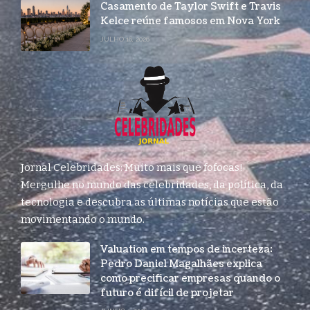
Casamento de Taylor Swift e Travis
Kelce reúne famosos em Nova York
JULHO 16, 2026
Jornal Celebridades: Muito mais que fofocas!
Mergulhe no mundo das celebridades, da política, da
tecnologia e descubra as últimas notícias que estão
movimentando o mundo.
Valuation em tempos de incerteza:
Pedro Daniel Magalhães explica
como precificar empresas quando o
futuro é difícil de projetar