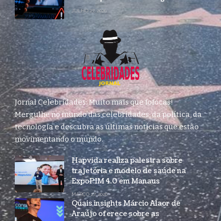
JULHO 27, 2026
Jornal Celebridades: Muito mais que fofocas!
Mergulhe no mundo das celebridades, da política, da
tecnologia e descubra as últimas notícias que estão
movimentando o mundo.
Hapvida realiza palestra sobre
trajetória e modelo de saúde na
ExpoPIM 4.0 em Manaus
MARÇO 27, 2026
Quais insights Márcio Alaor de
Araújo oferece sobre as