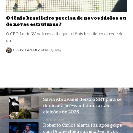
O tênis brasileiro precisa de novos ídolos ou
de novas estruturas?
O CEO Lucio Winck ressalta que o tênis brasileiro carece de
uma…
DIEGO VELÁZQUEZ
ABRIL 29, 2025
Silvia Abravanel deixa o SBT para se
dedicar à pré-candidatura nas
eleições de 2026
JULHO 27, 2026
Roberto Carlos alerta fãs após golpe
com IA que clona sua imagem e voz