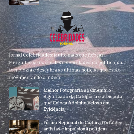
Jornal Celebridades: Muito mais que fofocas!
Mergulhe no mundo das celebridades, da política, da
tecnologia e descubra as últimas notícias que estão
movimentando o mundo.
Melhor Fotografia no Cinema: o
Significado da Categoria e a Disputa
que Coloca Adolpho Veloso em
Evidência
MARÇO 9, 2026
Fórum Regional de Cultura fortalece
artistas e impulsiona políticas