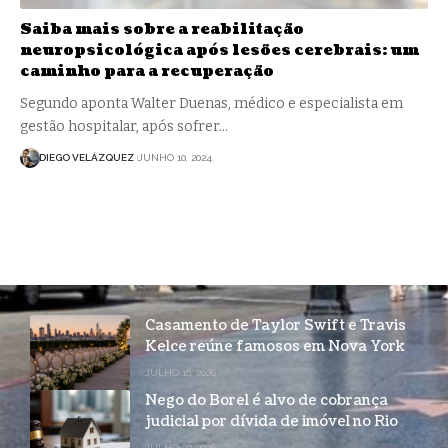
Saiba mais sobre a reabilitação
neuropsicológica após lesões cerebrais: um
caminho para a recuperação
Segundo aponta Walter Duenas, médico e especialista em
gestão hospitalar, após sofrer…
DIEGO VELÁZQUEZ
JUNHO 10, 2024
Casamento de Taylor Swift e Travis
Kelce reúne famosos em Nova York
JULHO 16, 2026
Nego do Borel é alvo de cobrança
judicial por dívida de imóvel no Rio
JULHO 27, 2026