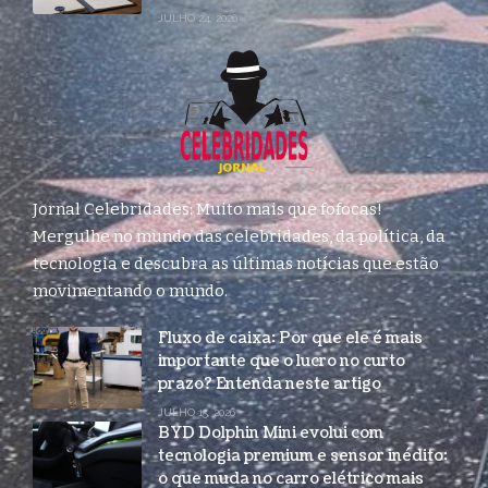
JULHO 24, 2026
Jornal Celebridades: Muito mais que fofocas!
Mergulhe no mundo das celebridades, da política, da
tecnologia e descubra as últimas notícias que estão
movimentando o mundo.
Fluxo de caixa: Por que ele é mais
importante que o lucro no curto
prazo? Entenda neste artigo
JULHO 15, 2026
BYD Dolphin Mini evolui com
tecnologia premium e sensor inédito:
o que muda no carro elétrico mais