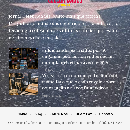
Jornal Celebridades: Muito mais que fofocas!
Mergulhe no mundo das celebridades, da política, da
tecnologia e descubra as últimas notícias que estão
movimentando o mundo.
Influenciadores criados por IA
enganam público nas redes sociais:
entenda o risco para as eleições
JUNHO 23, 2026
Vorcaro, luxo extremo e fortuna sob
suspeita: o que o caso revela sobre
ostentação e riscos financeiros
ABRIL 13, 2026
Home
Blog
Sobre Nós
Quem Faz
Contato
© 2026 Jornal Celebridades -
contato@jornalcelebridades.com.br
- tel.(11)91754-6532