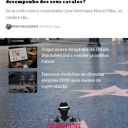
desempenho dos seus cavalos?
De acordo com o comentador Jose Severiano Morel Filho, os
cavalos são…
DIEGO VELÁZQUEZ
JULHO 17, 2024
Golpe usava deepfake de Gisele
Bündchen para vender produtos
falsos
JULHO 16, 2026
Famosos desistem de disputar
eleições 2026 após meses de
especulação
JULHO 16, 2026