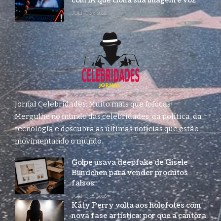
com IA que clona sua imagem e voz
JULHO 27, 2026
Jornal Celebridades: Muito mais que fofocas!
Mergulhe no mundo das celebridades, da política, da
tecnologia e descubra as últimas notícias que estão
movimentando o mundo.
Golpe usava deepfake de Gisele
Bündchen para vender produtos
falsos
JULHO 16, 2026
Katy Perry volta aos holofotes com
nova fase artística: por que a cantora