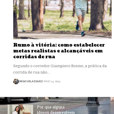
Rumo à vitória: como estabelecer
metas realistas e alcançáveis em
corridas de rua
Segundo o corredor Giampiero Rosmo, a prática da
corrida de rua não…
DIEGO VELÁZQUEZ
MAIO 14, 2024
Por que alguns
idosos desenvolvem