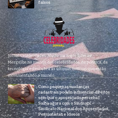
falsos
JULHO 16, 2026
Jornal Celebridades: Muito mais que fofocas!
Mergulhe no mundo das celebridades, da política, da
tecnologia e descubra as últimas notícias que estão
movimentando o mundo.
Como pequenas mudanças
cadastrais podem influenciar direitos
sem que o aposentado perceba?
Saiba agora com o Sindnapi –
Sindicato Nacional dos Aposentados,
Pensionistas e Idosos