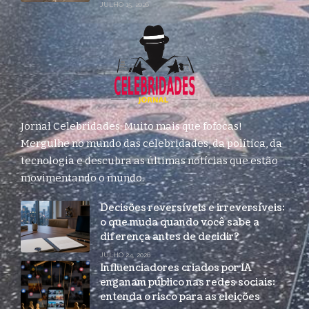
JULHO 15, 2026
Jornal Celebridades: Muito mais que fofocas!
Mergulhe no mundo das celebridades, da política, da
tecnologia e descubra as últimas notícias que estão
movimentando o mundo.
Decisões reversíveis e irreversíveis:
o que muda quando você sabe a
diferença antes de decidir?
JULHO 24, 2026
Influenciadores criados por IA
enganam público nas redes sociais:
entenda o risco para as eleições