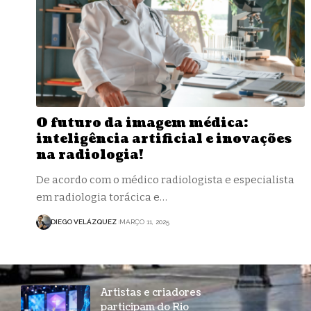
O futuro da imagem médica:
inteligência artificial e inovações
na radiologia!
De acordo com o médico radiologista e especialista
em radiologia torácica e…
DIEGO VELÁZQUEZ
MARÇO 11, 2025
Artistas e criadores
participam do Rio