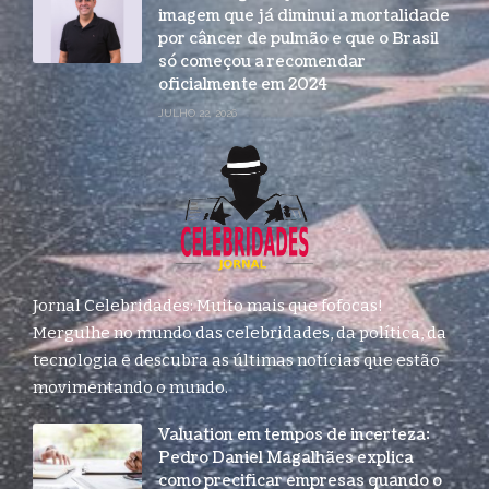
imagem que já diminui a mortalidade
por câncer de pulmão e que o Brasil
só começou a recomendar
oficialmente em 2024
JULHO 22, 2026
Jornal Celebridades: Muito mais que fofocas!
Mergulhe no mundo das celebridades, da política, da
tecnologia e descubra as últimas notícias que estão
movimentando o mundo.
Valuation em tempos de incerteza:
Pedro Daniel Magalhães explica
como precificar empresas quando o