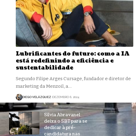
Lubrificantes do futuro: como a IA
está redefinindo a eficiência e
sustentabilidade
Segundo Filipe Arges Cursage, fundador e diretor de
marketing da Menzoil, a…
DIEGO VELÁZQUEZ
DEZEMBRO 6, 2024
Silvia Abravanel
deixa o SBT para se
dedicar à pré-
candidatura nas