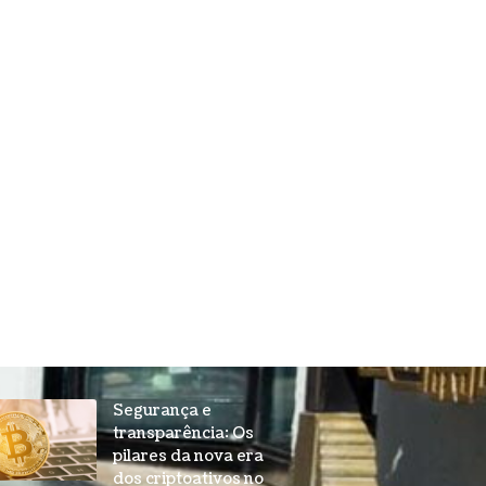
Segurança e
transparência: Os
pilares da nova era
dos criptoativos no