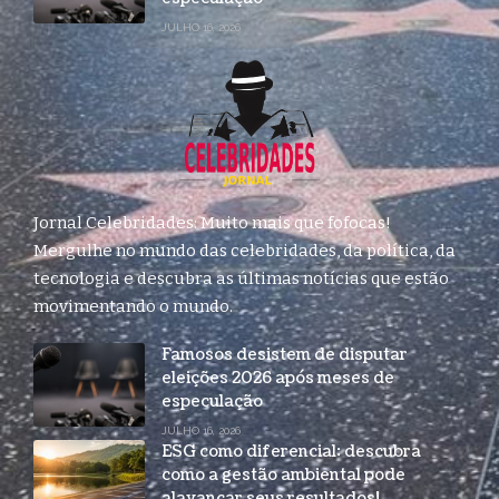
JULHO 16, 2026
Jornal Celebridades: Muito mais que fofocas!
Mergulhe no mundo das celebridades, da política, da
tecnologia e descubra as últimas notícias que estão
movimentando o mundo.
Famosos desistem de disputar
eleições 2026 após meses de
especulação
JULHO 16, 2026
ESG como diferencial: descubra
como a gestão ambiental pode
alavancar seus resultados!