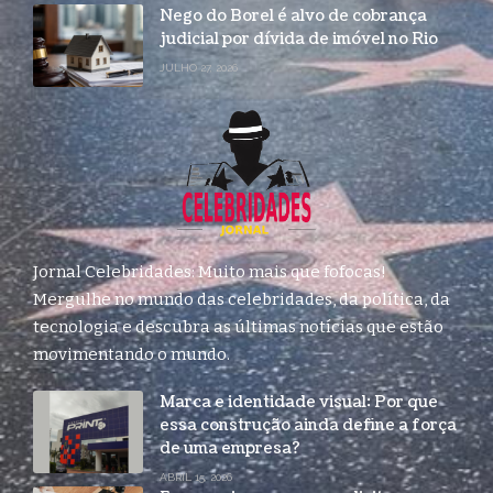
Nego do Borel é alvo de cobrança
judicial por dívida de imóvel no Rio
JULHO 27, 2026
Jornal Celebridades: Muito mais que fofocas!
Mergulhe no mundo das celebridades, da política, da
tecnologia e descubra as últimas notícias que estão
movimentando o mundo.
Marca e identidade visual: Por que
essa construção ainda define a força
de uma empresa?
ABRIL 15, 2026