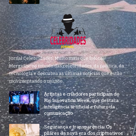
AGOSTO 7, 2026
Jornal Celebridades: Muito mais que fofocas!
Mergulhe no mundo das celebridades, da política, da
tecnologia e descubra as últimas notícias que estão
movimentando o mundo.
Artistas e criadores participam do
Rio Innovation Week, que destaca
inteligência artificial e futuro da
comunicação
AGOSTO 7, 2026
Segurança e transparência: Os
pilares da nova era dos criptoativos