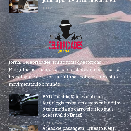
judicial por dívida de imóvel no Rio
JULHO 27, 2026
Jornal Celebridades: Muito mais que fofocas!
Mergulhe no mundo das celebridades, da política, da
tecnologia e descubra as últimas notícias que estão
movimentando o mundo.
BYD Dolphin Mini evolui com
tecnologia premium e sensor inédito:
o que muda no carro elétrico mais
acessível do Brasil
ABRIL 13, 2026
Áreas de passagem: Ernesto Kenji