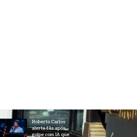
Roberto Carlos
alerta fãs após
golpe com IA que