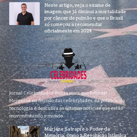
Neste artigo, veja o exame de
imagem que já diminui a mortalidade
por câncer de pulmão e que o Brasil
só começou a recomendar
oficialmente em 2024
JULHO 22, 2026
Jornal Celebridades: Muito mais que fofocas!
Mergulhe no mundo das celebridades, da política, da
tecnologia e descubra as últimas notícias que estão
movimentando o mundo.
Marjane Satrapi e o Poder da
Memória: Como a Revolução Islâmica