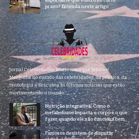
importante que o lucro no curto
prazo? Entenda neste artigo
JULHO 15, 2026
Jornal Celebridades: Muito mais que fofocas!
Mergulhe no mundo das celebridades, da política, da
tecnologia e descubra as últimas notícias que estão
movimentando o mundo.
Nutrição integrativa: Como o
metabolismo impacta o corpo e o que
fazer quando ele não funciona bem
MAIO 19, 2026
Famosos desistem de disputar