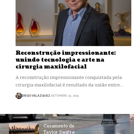
Reconstrução impressionante:
unindo tecnologia e arte na
cirurgia maxilofacial
A reconstrução impressionante conquistada pela
cirurgia maxilofacial é resultado da união entre…
DIEGO VELÁZQUEZ
SETEMBRO 25, 2025
Casamento de
Taylor Swift e