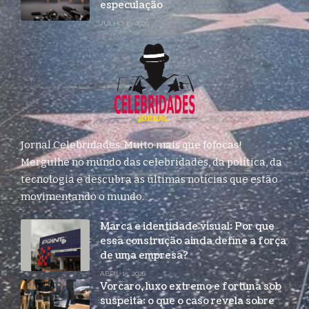
especulação
JULHO 16, 2026
Jornal Celebridades: Muito mais que fofocas!
Mergulhe no mundo das celebridades, da política, da
tecnologia e descubra as últimas notícias que estão
movimentando o mundo.
Marca e identidade visual: Por que
essa construção ainda define a força
de uma empresa?
ABRIL 15, 2026
Vorcaro, luxo extremo e fortuna sob
suspeita: o que o caso revela sobre