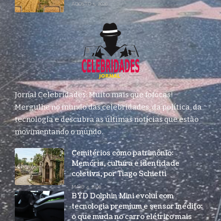
AGOSTO 5, 2026
Jornal Celebridades: Muito mais que fofocas!
Mergulhe no mundo das celebridades, da política, da
tecnologia e descubra as últimas notícias que estão
movimentando o mundo.
Cemitérios como patrimônio:
Memória, cultura e identidade
coletiva, por Tiago Schietti
MAIO 4, 2026
BYD Dolphin Mini evolui com
tecnologia premium e sensor inédito:
o que muda no carro elétrico mais